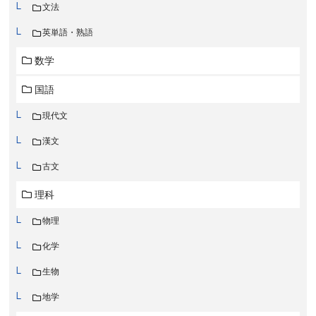
文法
英単語・熟語
数学
国語
現代文
漢文
古文
理科
物理
化学
生物
地学