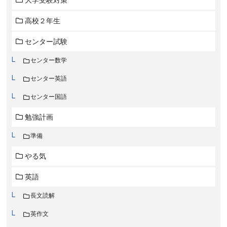
大学受験対策
高校２年生
センター試験
センター数学
センター英語
センター国語
勉強計画
準備
やる気
英語
長文読解
英作文