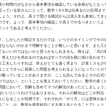
残り時間の少なさから基本事項を確認している余裕がなくなっ
思っている皆さんにとって、数学ⅠAⅡBは出来るだけ応用まで
しょう。その上、高３で受ける模試からは浪人生も参加してき
のです。よって、基本事項の確認こそ高２でやるべきというよ
イントであると考えてください。
す。しかしただ暗記するだけでは、いつどのタイミングでその
ばならないのかまで理解することが難しいと思います。また工
てもいいのではないかと思うかもしれません。例えば、「式の
、答えだけを求めるのであればすべての項を順に掛け合わせて
り工夫したりすれば、答えがとても速く求まり、計算ミスも少
ることでさらに発展した問題を考えられるようになっていくの
が載っていることがありますが、ここも読んでみるとその公式
つではない」ということを覚えておいてください。数学の多く
問題において、別解も含めて３つの解法があったとしましょう
ばいいというわけではありません。それらの解法はどこが利点
うになることが目標です。それぞれの「やり方」には意味があ
ること」は、数学を得意科目にする第１歩となることでしょう