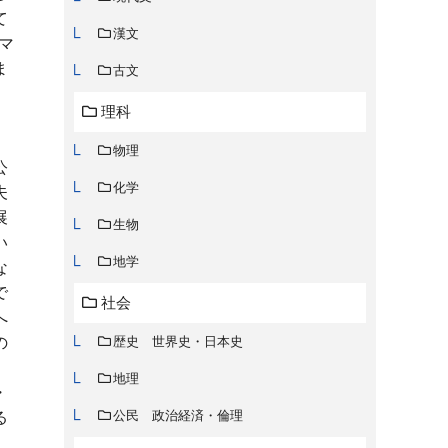
て
漢文
マ
ま
古文
理科
物理
公
化学
夫
展
生物
い
地学
な
で
社会
へ
の
歴史 世界史・日本史
。
地理
・
公民 政治経済・倫理
る
。