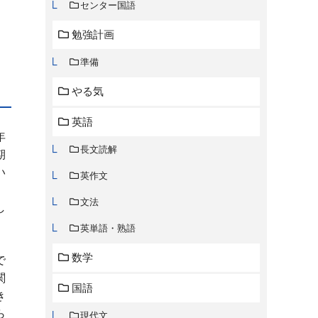
センター国語
勉強計画
準備
やる気
英語
年
長文読解
期
い
英作文
文法
し
英単語・熟語
数学
で
関
国語
き
ら
現代文