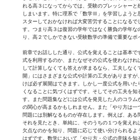
れる高３になってからでは、受験のプレッシャーと
しまいます。特に理系で「数学Ⅲ」を学習しようと
スターしておかなければ大変苦労することになるで
す。つまり高３は復習の学年ではなく勝負の学年な
り、高２でしかできない受験数学の準備で重要なポ
前章でお話しした通り、公式を覚えることは基本で
式を利用するのか、またなぜその公式を使わなけれ
して計算しなくても答えが求まるなら、工夫しなく
開」にはさまざまな公式や計算の工夫がありますが
けば必ず展開はできます。しかし一度公式を用いた
くなることに気づくはずです。そしてその工夫を知
す。また問題集などには公式を発見した人のコラム
の関心が高まるかもしれません。また「やり方は一
問題には別解なるものが存在します。例えば、ある
それを見たとき、単純に、そのうちの１つを覚えれ
欠点なのかを知り、問題に応じて使い分けられるよ
はずです。数学において「やり方・公式の意味を知