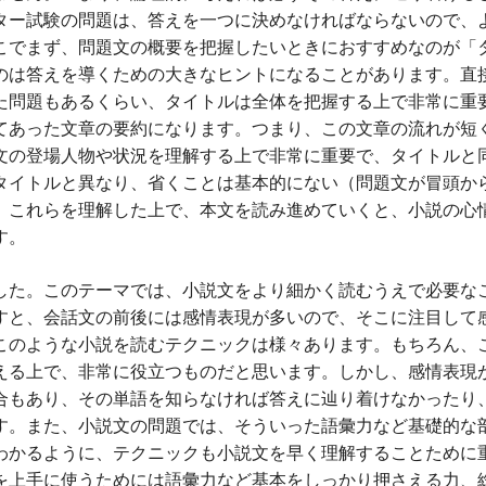
ター試験の問題は、答えを一つに決めなければならないので、
こでまず、問題文の概要を把握したいときにおすすめなのが「
のは答えを導くための大きなヒントになることがあります。直
た問題もあるくらい、タイトルは全体を把握する上で非常に重
てあった文章の要約になります。つまり、この文章の流れが短
文の登場人物や状況を理解する上で非常に重要で、タイトルと
タイトルと異なり、省くことは基本的にない（問題文が冒頭か
。これらを理解した上で、本文を読み進めていくと、小説の心
す。
した。このテーマでは、小説文をより細かく読むうえで必要な
すと、会話文の前後には感情表現が多いので、そこに注目して
このような小説を読むテクニックは様々あります。もちろん、
える上で、非常に役立つものだと思います。しかし、感情表現
合もあり、その単語を知らなければ答えに辿り着けなかったり
す。また、小説文の問題では、そういった語彙力など基礎的な
わかるように、テクニックも小説文を早く理解することために
を上手に使うためには語彙力など基本をしっかり押さえる力、