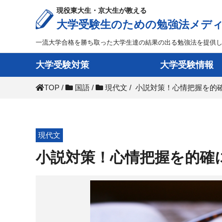
現役東大生・京大生が教える
大学受験生のための勉強法メデ
一流大学合格を勝ち取った大学生達の結果の出る勉強法を提供
大学受験対策
大学受験情報
TOP
/
国語
/
現代文
/
小説対策！心情把握を的
現代文
小説対策！心情把握を的確