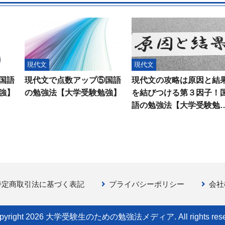
現代文
現代文
国語
現代文で点数アップ⑤国語
現代文の攻略は原因と結
強】
の勉強法【大学受験勉強】
を結びつける第３因子！
語の勉強法【大学受験勉
特定商取引法に基づく表記
プライバシーポリシー
会社
pyright 2026 大学受験生のための勉強法メディア. All rights rese