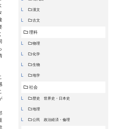
よ
漢文
タ
接
古文
要
理科
く
同
物理
ら
化学
情
生物
地学
こ
感
社会
こ
が
歴史 世界史・日本史
、
地理
部
公民 政治経済・倫理
重
総