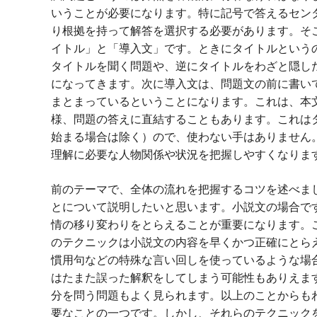
いうことが必要になります。特に記号で答えるセン
り根拠を持って解答を選択する必要があります。そ
イトル」と「導入文」です。ときにタイトルという
タイトルを聞く問題や、逆にタイトルをわざと隠し
になってきます。次に導入文は、問題文の前に書い
まとまっているということになります。これは、本
様、問題の答えに直結することもあります。これは
始まる場合は除く）ので、使わない手はありません
理解に必要な人物関係や状況を把握しやすくなりま
前のテーマで、全体の流れを把握するコツを述べま
とについて説明したいと思います。小説文の場合で
情の移り変わりをとらえることが重要になります。
のテクニックは小説文の内容を早くかつ正確にとら
慣用句などの特殊な言い回しを使っているような場
はたまた誤った解釈をしてしまう可能性もありえま
分を問う問題もよく見られます。以上のことからも
要なことの一つです。しかし、それらのテクニック