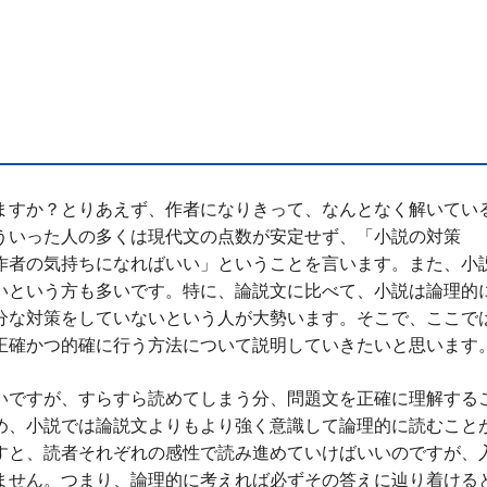
ますか？とりあえず、作者になりきって、なんとなく解いてい
ういった人の多くは現代文の点数が安定せず、「小説の対策
作者の気持ちになればいい」ということを言います。また、小
いという方も多いです。特に、論説文に比べて、小説は論理的
分な対策をしていないという人が大勢います。そこで、ここで
正確かつ的確に行う方法について説明していきたいと思います
いですが、すらすら読めてしまう分、問題文を正確に理解する
め、小説では論説文よりもより強く意識して論理的に読むこと
すと、読者それぞれの感性で読み進めていけばいいのですが、
ません。つまり、論理的に考えれば必ずその答えに辿り着ける