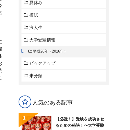
夏休み
を
基
模試
浪人生
だ
大学受験情報
に
場
平成28年（2016年）
体
ピックアップ
お
読
未分類
こ
人気のある記事
【必読！】受験を成功させ
るための秘訣！〜大学受験