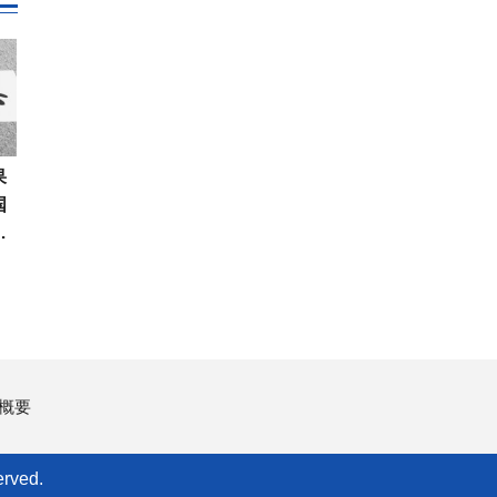
果
国
…
概要
rved.