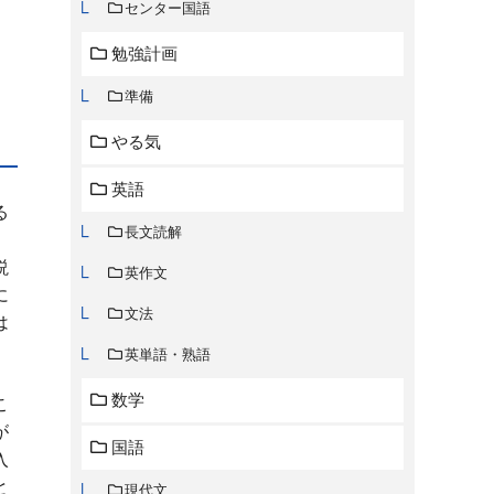
センター国語
勉強計画
準備
やる気
英語
る
長文読解
説
英作文
に
文法
は
。
英単語・熟語
数学
こ
が
国語
入
と
現代文