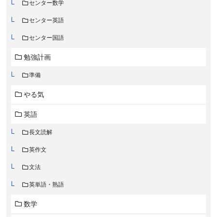
センター数学
センター英語
センター国語
勉強計画
準備
やる気
英語
長文読解
英作文
文法
英単語・熟語
数学