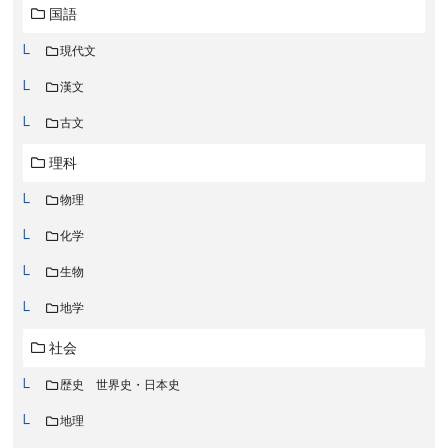
国語
現代文
漢文
古文
理科
物理
化学
生物
地学
社会
歴史 世界史・日本史
地理