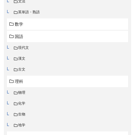
文法
英単語・熟語
数学
国語
現代文
漢文
古文
理科
物理
化学
生物
地学