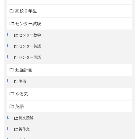
高校２年生
センター試験
センター数学
センター英語
センター国語
勉強計画
準備
やる気
英語
長文読解
英作文