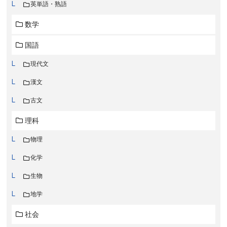
英単語・熟語
数学
国語
現代文
漢文
古文
理科
物理
化学
生物
地学
社会