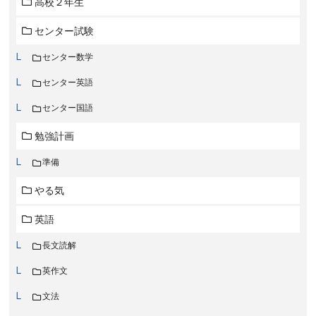
高校２年生
センター試験
センター数学
センター英語
センター国語
勉強計画
準備
やる気
英語
長文読解
英作文
文法