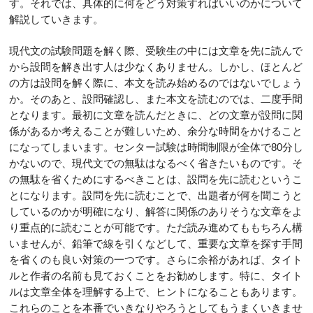
す。それでは、具体的に何をどう対策すればいいのかについて
解説していきます。
現代文の試験問題を解く際、受験生の中には文章を先に読んで
から設問を解き出す人は少なくありません。しかし、ほとんど
の方は設問を解く際に、本文を読み始めるのではないでしょう
か。そのあと、設問確認し、また本文を読むのでは、二度手間
となります。最初に文章を読んだときに、どの文章が設問に関
係があるか考えることが難しいため、余分な時間をかけること
になってしまいます。センター試験は時間制限が全体で80分し
かないので、現代文での無駄はなるべく省きたいものです。そ
の無駄を省くためにするべきことは、設問を先に読むというこ
とになります。設問を先に読むことで、出題者が何を聞こうと
しているのかが明確になり、解答に関係のありそうな文章をよ
り重点的に読むことが可能です。ただ読み進めてももちろん構
いませんが、鉛筆で線を引くなどして、重要な文章を探す手間
を省くのも良い対策の一つです。さらに余裕があれば、タイト
ルと作者の名前も見ておくことをお勧めします。特に、タイト
ルは文章全体を理解する上で、ヒントになることもあります。
これらのことを本番でいきなりやろうとしてもうまくいきませ