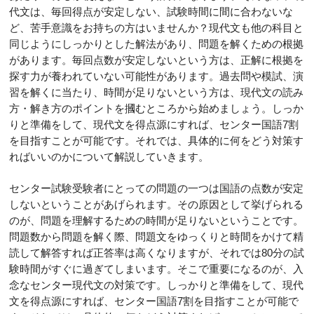
代文は、毎回得点が安定しない、試験時間に間に合わないな
ど、苦手意識をお持ちの方はいませんか？現代文も他の科目と
同じようにしっかりとした解法があり、問題を解くための根拠
があります。毎回点数が安定しないという方は、正解に根拠を
探す力が養われていない可能性があります。過去問や模試、演
習を解くに当たり、時間が足りないという方は、現代文の読み
方・解き方のポイントを摑むところから始めましょう。しっか
りと準備をして、現代文を得点源にすれば、センター国語7割
を目指すことが可能です。それでは、具体的に何をどう対策す
ればいいのかについて解説していきます。
センター試験受験者にとっての問題の一つは国語の点数が安定
しないということがあげられます。その原因として挙げられる
のが、問題を理解するための時間が足りないということです。
問題数から問題を解く際、問題文をゆっくりと時間をかけて精
読して解答すれば正答率は高くなりますが、それでは80分の試
験時間がすぐに過ぎてしまいます。そこで重要になるのが、入
念なセンター現代文の対策です。しっかりと準備をして、現代
文を得点源にすれば、センター国語7割を目指すことが可能で