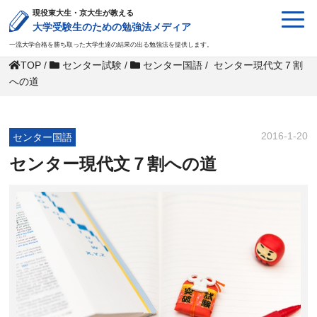
現役東大生・京大生が教える
大学受験生のための勉強法メディア
一流大学合格を勝ち取った大学生達の結果の出る勉強法を提供します。
TOP
/
センター試験
/
センター国語
/
センター現代文７割
への道
2016-1-20
センター国語
センター現代文７割への道