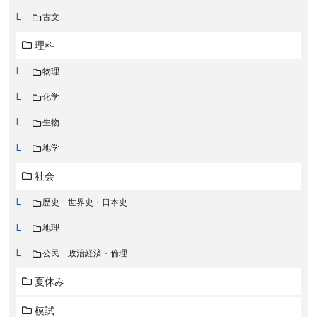
古文
理科
物理
化学
生物
地学
社会
歴史 世界史・日本史
地理
公民 政治経済・倫理
夏休み
模試