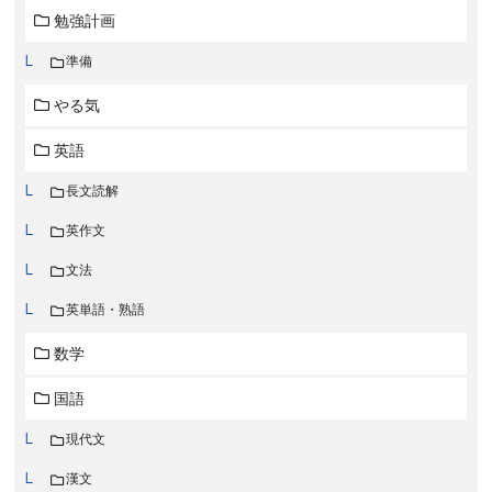
勉強計画
準備
やる気
英語
長文読解
英作文
文法
英単語・熟語
数学
国語
現代文
漢文