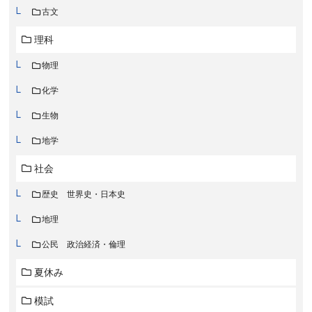
古文
理科
物理
化学
生物
地学
社会
歴史 世界史・日本史
地理
公民 政治経済・倫理
夏休み
模試