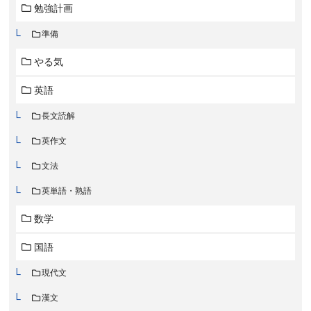
勉強計画
準備
やる気
英語
長文読解
英作文
文法
英単語・熟語
数学
国語
現代文
漢文