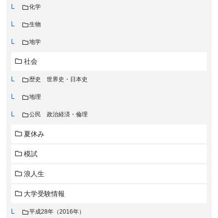
化学
生物
地学
社会
歴史 世界史・日本史
地理
公民 政治経済・倫理
夏休み
模試
浪人生
大学受験情報
平成28年（2016年）