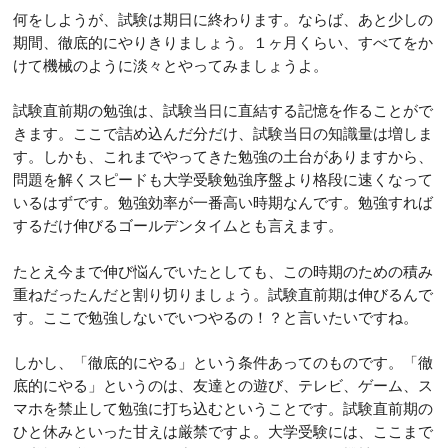
何をしようが、試験は期日に終わります。ならば、あと少しの
期間、徹底的にやりきりましょう。１ヶ月くらい、すべてをか
けて機械のように淡々とやってみましょうよ。
試験直前期の勉強は、試験当日に直結する記憶を作ることがで
きます。ここで詰め込んだ分だけ、試験当日の知識量は増しま
す。しかも、これまでやってきた勉強の土台がありますから、
問題を解くスピードも大学受験勉強序盤より格段に速くなって
いるはずです。勉強効率が一番高い時期なんです。勉強すれば
するだけ伸びるゴールデンタイムとも言えます。
たとえ今まで伸び悩んでいたとしても、この時期のための積み
重ねだったんだと割り切りましょう。試験直前期は伸びるんで
す。ここで勉強しないでいつやるの！？と言いたいですね。
しかし、「徹底的にやる」という条件あってのものです。「徹
底的にやる」というのは、友達との遊び、テレビ、ゲーム、ス
マホを禁止して勉強に打ち込むということです。試験直前期の
ひと休みといった甘えは厳禁ですよ。大学受験には、ここまで