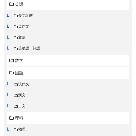
英語
長文読解
英作文
文法
英単語・熟語
数学
国語
現代文
漢文
古文
理科
物理