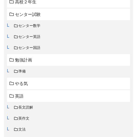
高校２年生
センター試験
センター数学
センター英語
センター国語
勉強計画
準備
やる気
英語
長文読解
英作文
文法