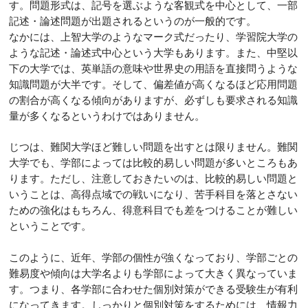
す。問題形式は、記号を選ぶような客観式を中心として、一部
記述・論述問題が出題されるというのが一般的です。
なかには、上智大学のようなマーク式だったり、学習院大学の
ような記述・論述式中心という大学もあります。また、中堅以
下の大学では、英単語の意味や世界史の用語を直接問うような
知識問題が大半です。そして、偏差値が高くなるほど応用問題
の割合が高くなる傾向がありますが、必ずしも要求される知識
量が多くなるというわけではありません。
じつは、難関大学ほど難しい問題を出すとは限りません。難関
大学でも、学部によっては比較的易しい問題が多いところもあ
ります。ただし、注意しておきたいのは、比較的易しい問題と
いうことは、高得点域での戦いになり、苦手科目を落とさない
ための強化はもちろん、得意科目でも差をつけることが難しい
ということです。
このように、近年、学部の個性が強くなっており、学部ごとの
難易度や傾向は大学名よりも学部によって大きく異なっていま
す。つまり、各学部に合わせた個別対策ができる受験生が有利
になってきます。しっかりと個別対策をするためには、情報力