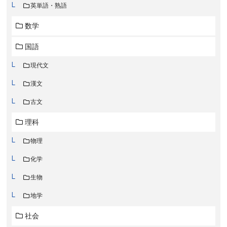
英単語・熟語
数学
国語
現代文
漢文
古文
理科
物理
化学
生物
地学
社会