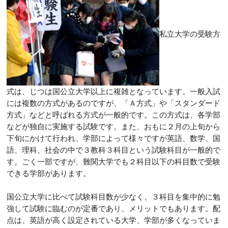
私立大学の受験方
式は、じつは国公立大学以上に複雑となっています。一般入試
には複数の方式があるのですが、「Ａ方式」や「スタンダード
方式」などと呼ばれる方式が一般的です。この方式は、各学部
などが独自に実施する試験です。また、おもに２月の上旬から
下旬にかけて行われ、学部によって様々ですが英語、数学、国
語、理科、社会の中で３教科３科目という試験科目が一般的で
す。ごく一部ですが、難関大学でも２科目以下の科目数で受験
できる学部があります。
国公立大学に比べて試験科目数が少なく、３科目を集中的に勉
強して試験に臨むのが定番であり、メリットでもあります。配
点は、英語が高く設定されている大学、学部が多くなっていま