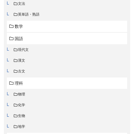
文法
英単語・熟語
数学
国語
現代文
漢文
古文
理科
物理
化学
生物
地学