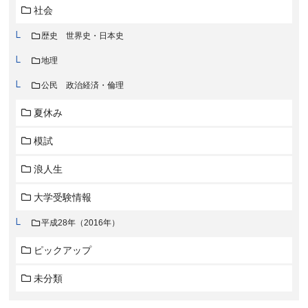
社会
歴史 世界史・日本史
地理
公民 政治経済・倫理
夏休み
模試
浪人生
大学受験情報
平成28年（2016年）
ピックアップ
未分類