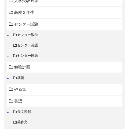
大学受験対策
高校２年生
センター試験
センター数学
センター英語
センター国語
勉強計画
準備
やる気
英語
長文読解
英作文