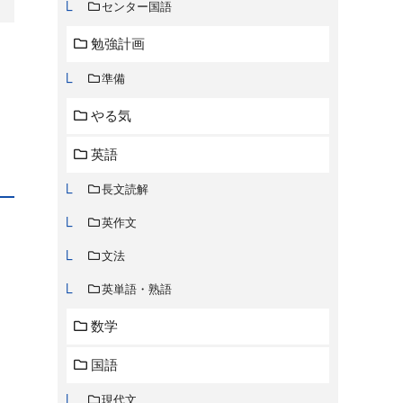
センター国語
勉強計画
準備
やる気
英語
長文読解
英作文
文法
英単語・熟語
数学
国語
現代文