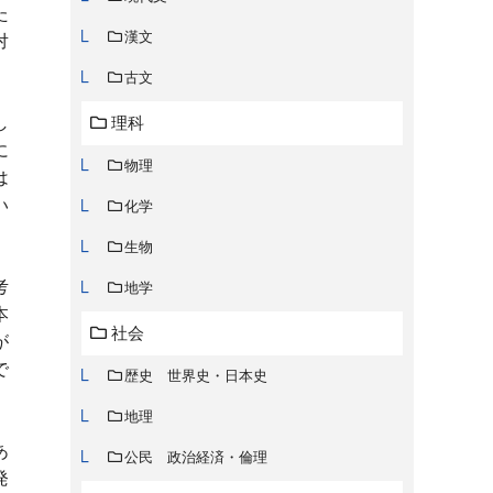
た
漢文
対
古文
し
理科
に
物理
は
い
化学
生物
考
地学
本
社会
が
で
歴史 世界史・日本史
地理
あ
公民 政治経済・倫理
発