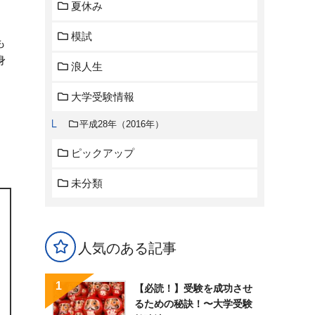
夏休み
模試
も
身
浪人生
大学受験情報
平成28年（2016年）
ピックアップ
未分類
人気のある記事
【必読！】受験を成功させ
るための秘訣！〜大学受験