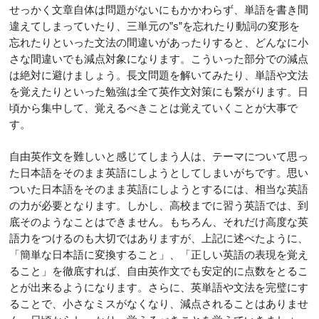
せっかく文章自体は問題がないにもかかわらず、単語を書き間
違えてしまっていたり、三単元の”s”を忘れたり動詞の変形を
忘れたりといった文法の間違いがあったりすると、どんなに小
さな間違いでも減点対象になります。こういった部分での減点
は絶対に避けましょう。長文問題を解いてみたり、単語や文法
を覚えたりといった勉強は全て英作文対策にも繋がります。日
頃から集中して、覚えるべきことは覚えていくことが大事で
す。
自由英作文を難しいと感じてしまう人は、テーマについて思っ
た日本語をそのまま英語にしようとしてしまいがちです。思い
ついた日本語をそのまま英語にしようとするには、相当な英語
の力が必要となります。しかし、高校までに習う英語では、到
底そのようなことはできません。もちろん、それだけ高度な英
語力をつけるのも大切ではありますが、上記に述べたように、
「簡単な日本語に変換すること」、「正しい英語の表現を覚え
ること」を徹底すれば、自由英作文でも安定的に点数をとるこ
とが出来るようになります。さらに、英単語や文法を完璧にす
ることで、小さなミスがなくなり、減点されることはありませ