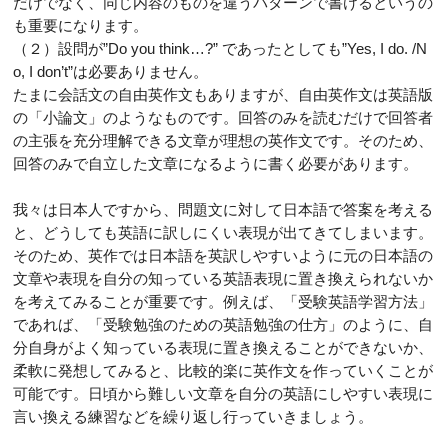
だけでなく、同じ内容のものを違うパターンで書けるというの
も重要になります。
（２）設問が”Do you think…?” であったとしても”Yes, I do. /N
o, I don’t”は必要ありません。
たまに会話文の自由英作文もありますが、自由英作文は英語版
の「小論文」のようなものです。回答のみを読むだけで回答者
の主張を充分理解できる文章が理想の英作文です。そのため、
回答のみで自立した文章になるように書く必要があります。
我々は日本人ですから、問題文に対して日本語で答案を考える
と、どうしても英語に訳しにくい表現が出てきてしまいます。
そのため、英作では日本語を英訳しやすいように元の日本語の
文章や表現を自分の知っている英語表現に置き換えられないか
を考えてみることが重要です。例えば、「受験英語学習方法」
であれば、「受験勉強のための英語勉強の仕方」のように、自
分自身がよく知っている表現に置き換えることができないか、
柔軟に発想してみると、比較的楽に英作文を作っていくことが
可能です。日頃から難しい文章を自分の英語にしやすい表現に
言い換える練習などを繰り返し行っていきましょう。