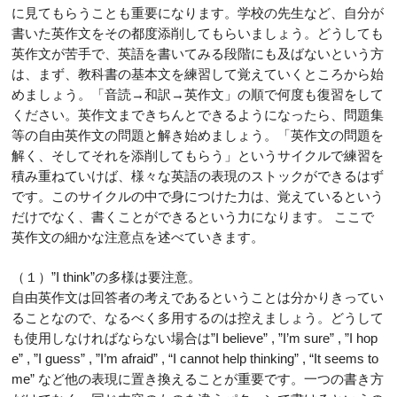
に見てもらうことも重要になります。学校の先生など、自分が
書いた英作文をその都度添削してもらいましょう。どうしても
英作文が苦手で、英語を書いてみる段階にも及ばないという方
は、まず、教科書の基本文を練習して覚えていくところから始
めましょう。「音読→和訳→英作文」の順で何度も復習をして
ください。英作文まできちんとできるようになったら、問題集
等の自由英作文の問題と解き始めましょう。「英作文の問題を
解く、そしてそれを添削してもらう」というサイクルで練習を
積み重ねていけば、様々な英語の表現のストックができるはず
です。このサイクルの中で身につけた力は、覚えているという
だけでなく、書くことができるという力になります。 ここで
英作文の細かな注意点を述べていきます。
（１）”I think”の多様は要注意。
自由英作文は回答者の考えであるということは分かりきってい
ることなので、なるべく多用するのは控えましょう。どうして
も使用しなければならない場合は”I believe” , ”I’m sure” , ”I hop
e” , ”I guess” , ”I’m afraid” , “I cannot help thinking” , “It seems to
me” など他の表現に置き換えることが重要です。一つの書き方