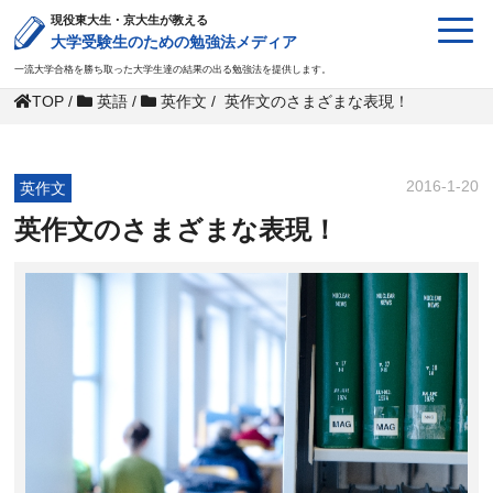
現役東大生・京大生が教える
大学受験生のための勉強法メディア
一流大学合格を勝ち取った大学生達の結果の出る勉強法を提供します。
TOP
/
英語
/
英作文
/
英作文のさまざまな表現！
2016-1-20
英作文
英作文のさまざまな表現！