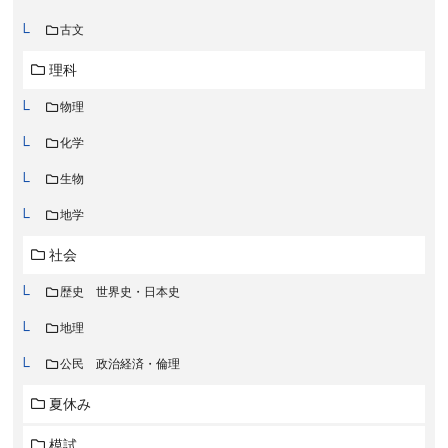
古文
理科
物理
化学
生物
地学
社会
歴史 世界史・日本史
地理
公民 政治経済・倫理
夏休み
模試