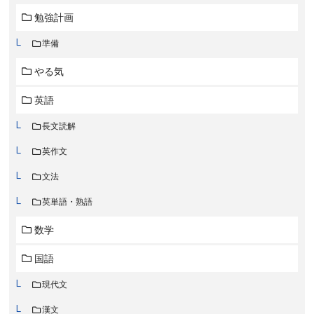
勉強計画
準備
やる気
英語
長文読解
英作文
文法
英単語・熟語
数学
国語
現代文
漢文