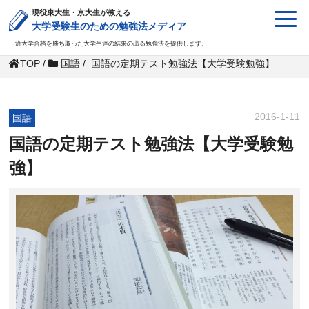
現役東大生・京大生が教える
大学受験生のための勉強法メディア
一流大学合格を勝ち取った大学生達の結果の出る勉強法を提供します。
TOP
/
国語
/
国語の定期テスト勉強法【大学受験勉強】
2016-1-11
国語
国語の定期テスト勉強法【大学受験勉
強】