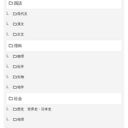
国語
現代文
漢文
古文
理科
物理
化学
生物
地学
社会
歴史 世界史・日本史
地理