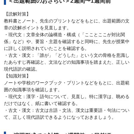
＜出題範囲のおさらい＞2週間〜1週間前
【読解対策】
教科書とノート、先生のプリントなどをもとに、出題範囲の文
章の読解ポイントを見直します。
・現代文：文章全体の論構造・構成（「こことここが対比関
係」など）や、要旨・主題を確認すると同時に、先生が授業中
に詳しく説明されていたことを確認する。
・古文・漢文：「誰が」「どうした」という文の骨格を意識し
たあらすじ再確認と、文法などの知識事項を踏まえた、正しい
現代語訳の確認。
【知識対策】
ノートや学校のワークブック・プリントなどをもとに、出題範
囲の知識事項を確認します。
・現代文：漢字・語句について、見直し。特に漢字は、眺める
だけではなく、紙に書いて確認する。
・古文・漢文：古文は古語・文法、漢文は重要語・句法につい
て、正しく現代語訳できるようになっておきましょう。