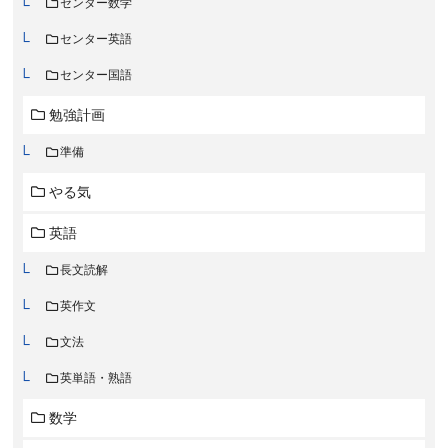
センター数学
センター英語
センター国語
勉強計画
準備
やる気
英語
長文読解
英作文
文法
英単語・熟語
数学