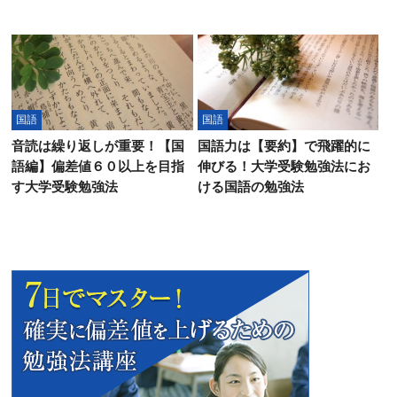
国語
国語
音読は繰り返しが重要！【国
国語力は【要約】で飛躍的に
語編】偏差値６０以上を目指
伸びる！大学受験勉強法にお
す大学受験勉強法
ける国語の勉強法