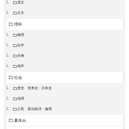
漢文
古文
理科
物理
化学
生物
地学
社会
歴史 世界史・日本史
地理
公民 政治経済・倫理
夏休み