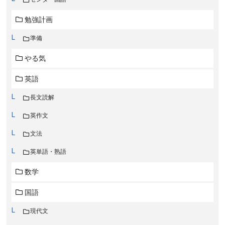
勉強計画
準備
やる気
英語
長文読解
英作文
文法
英単語・熟語
数学
国語
現代文