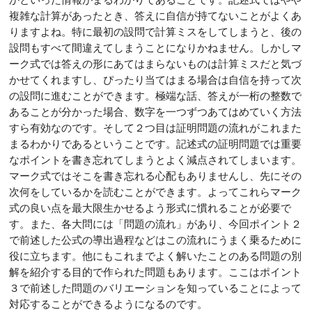
複雑な計算があったとき、答えに自信が持てないことがよくあ
りますよね。特に最初の設問で計算ミスをしてしまうと、後の
設問もすべて間違えてしまうことになりかねません。しかしマ
ーク式では答えの形にあてはまらないものは計算ミスだと気づ
かせてくれますし、ぴったり当てはまる場合は自信を持って次
の設問に進むことができます。極端な話、答えが一桁の整数で
あることが分かった場合、数字を一つずつあてはめていく方法
すら有効なのです。そして２つ目は証明問題の流れがこれまた
まるわかりであるということです。記述式の証明問題では重要
なポイントを書き忘れてしまうとよく減点されてしまいます。
マーク式ではそこを書き忘れる心配もありませんし、先にその
次何をしているかを読むことができます。よってこれらマーク
式の良い点を最大限生かせるよう形式に慣れることが必要で
す。また、各大問には「問題の流れ」があり、今回ポイント２
で前述した公式の導出過程などはこの流れにうまく乗るために
役に立ちます。他にもこれまでよく解いたことのある問題の別
解を紹介する目的で作られた問題もあります。ここはポイント
３で前述した問題のバリエーションを知っていることによって
対応することができるようになるのです。