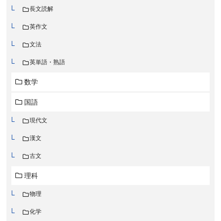
長文読解
英作文
文法
英単語・熟語
数学
国語
現代文
漢文
古文
理科
物理
化学