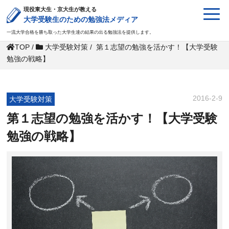
現役東大生・京大生が教える
大学受験生のための勉強法メディア
一流大学合格を勝ち取った大学生達の結果の出る勉強法を提供します。
TOP
/
大学受験対策
/
第１志望の勉強を活かす！【大学受験
勉強の戦略】
2016-2-9
大学受験対策
第１志望の勉強を活かす！【大学受験
勉強の戦略】