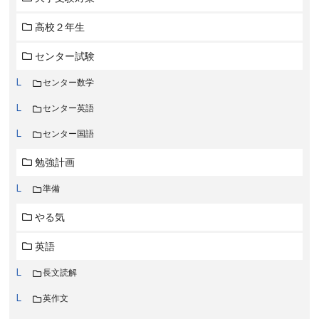
高校２年生
センター試験
センター数学
センター英語
センター国語
勉強計画
準備
やる気
英語
長文読解
英作文