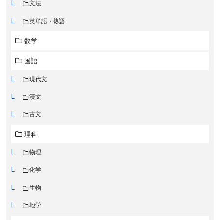
文法
英単語・熟語
数学
国語
現代文
漢文
古文
理科
物理
化学
生物
地学