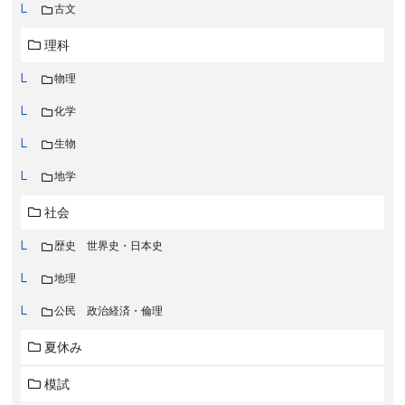
古文
理科
物理
化学
生物
地学
社会
歴史 世界史・日本史
地理
公民 政治経済・倫理
夏休み
模試