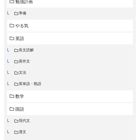
勉強計画
準備
やる気
英語
長文読解
英作文
文法
英単語・熟語
数学
国語
現代文
漢文