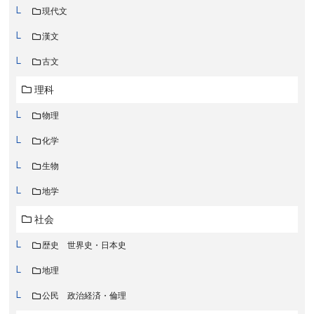
現代文
漢文
古文
理科
物理
化学
生物
地学
社会
歴史 世界史・日本史
地理
公民 政治経済・倫理