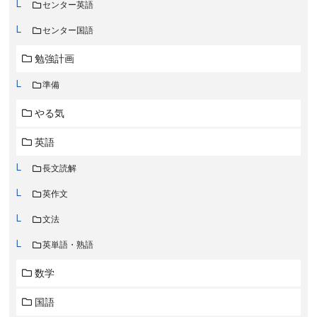
センター英語
センター国語
勉強計画
準備
やる気
英語
長文読解
英作文
文法
英単語・熟語
数学
国語