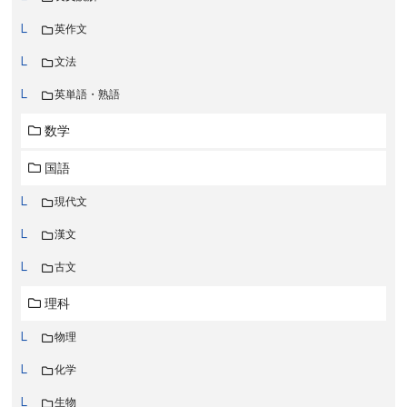
英作文
文法
英単語・熟語
数学
国語
現代文
漢文
古文
理科
物理
化学
生物